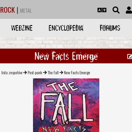
ROCK
|
METAL
WEBZINE
ENCYCLOPEDIA
FORUMS
New Facts Emerge
lista zespołów
Post-punk
The Fall
New Facts Emerge