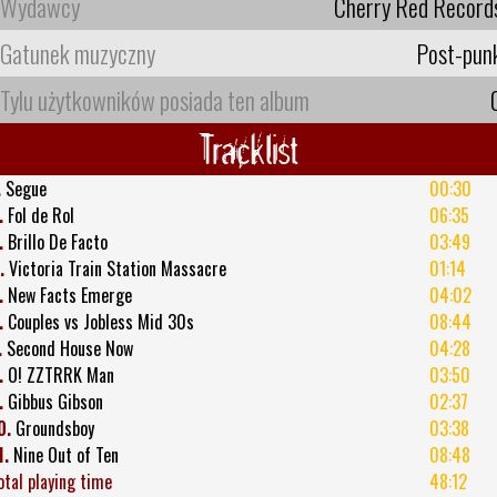
Wydawcy
Cherry Red Record
Gatunek muzyczny
Post-pun
Tylu użytkowników posiada ten album
Tracklist
.
Segue
00:30
.
Fol de Rol
06:35
.
Brillo De Facto
03:49
.
Victoria Train Station Massacre
01:14
.
New Facts Emerge
04:02
.
Couples vs Jobless Mid 30s
08:44
.
Second House Now
04:28
.
O! ZZTRRK Man
03:50
.
Gibbus Gibson
02:37
0.
Groundsboy
03:38
1.
Nine Out of Ten
08:48
otal playing time
48:12