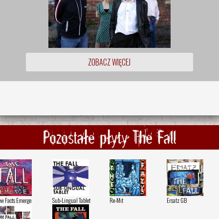
ZOBACZ WIĘCEJ
Pozostałe płyty The Fall
w Facts Emerge
Sub-Lingual Tablet
Re-Mit
Ersatz GB