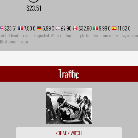
$23.51
$23.51
7,80 €
6,99 €
£7.90
$32.60
9,99 €
11,62 €
pirit of Rock is reader-supported. When you buy through the links on our site we may earn an
ffiliate commission
Traffic
ZOBACZ WIĘCEJ