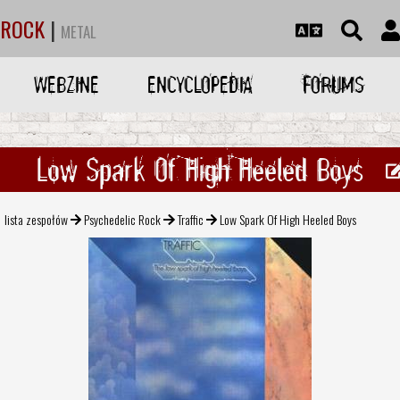
ROCK
|
METAL
WEBZINE
ENCYCLOPEDIA
FORUMS
Low Spark Of High Heeled Boys
lista zespołów
Psychedelic Rock
Traffic
Low Spark Of High Heeled Boys