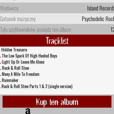
Wydawcy
Island Record
Gatunek muzyczny
Psychedelic Roc
Tylu użytkowników posiada ten album
1
Tracklist
.
Hidden Treasure
.
The Low Spark Of High Heeled Boys
.
Light Up Or Leave Me Alone
.
Rock & Roll Stew
.
Many A Mile To Freedom
.
Rainmaker
.
Rock & Roll Stew Parts 1 & 2 (single version)
Kup ten album