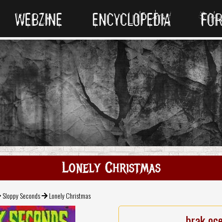
WEBZINE
ENCYCLOPEDIA
FO
Lonely Christmas
Sloppy Seconds
Lonely Christmas
brak oc