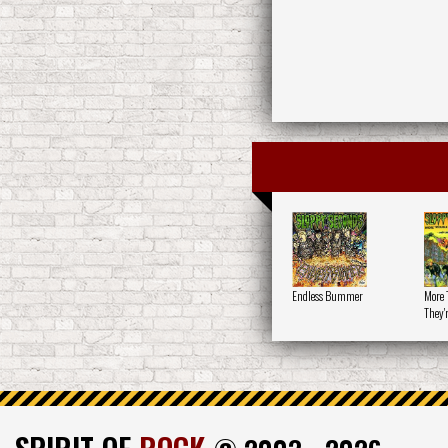
Endless Bummer
More 
They'