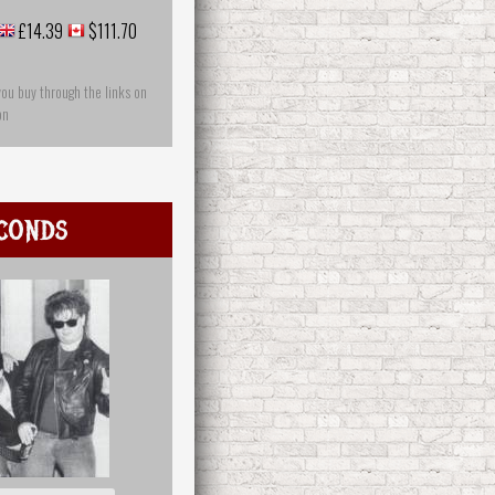
£14.39
$111.70
you buy through the links on
on
conds