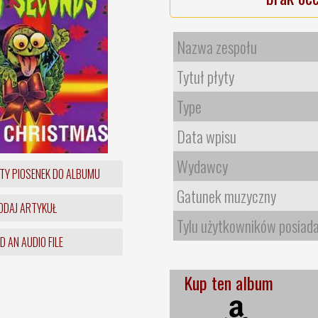
Nazwa zespołu
Tytuł płyty
Type
Data wpisu
Wydawcy
TY PIOSENEK DO ALBUMU
Gatunek muzyczny
DAJ ARTYKUŁ
Tylu użytkowników posiad
 AN AUDIO FILE
Kup ten album