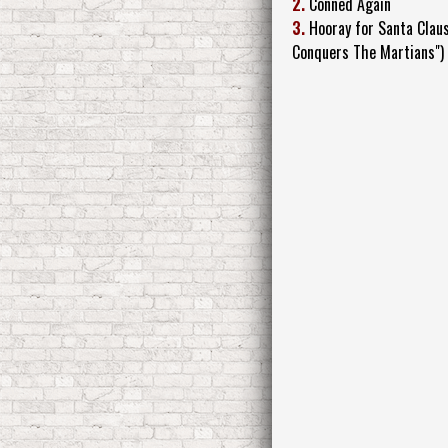
2.
Conned Again
3.
Hooray for Santa Clau
Conquers The Martians")