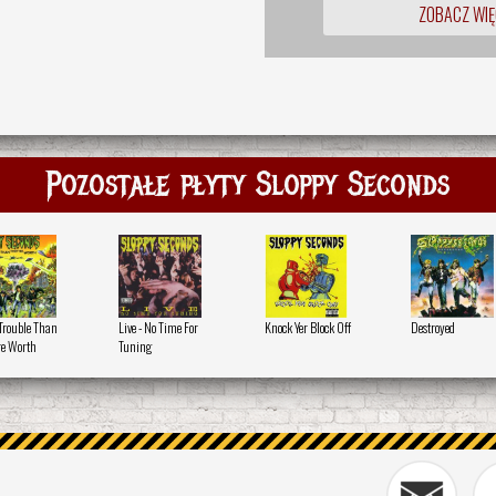
ZOBACZ WIĘ
Pozostałe płyty Sloppy Seconds
Trouble Than
Live - No Time For
Knock Yer Block Off
Destroyed
re Worth
Tuning