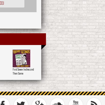
CEJ
First Seven Inches and
Then Some