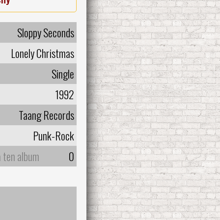
Sloppy Seconds
Lonely Christmas
Single
1992
Taang Records
Punk-Rock
a ten album
0