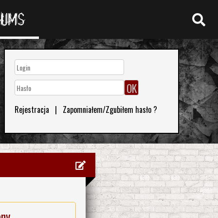
RUMS
Rejestracja
|
Zapomniałem/Zgubiłem hasło ?
eny