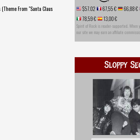
s (Theme From "Santa Claus
$57.02
67,55 €
66,88 €
78,59 €
13,00 €
Spirit of Rock is reader-supported. When 
our site we may earn an affiliate commissi
Sloppy Se