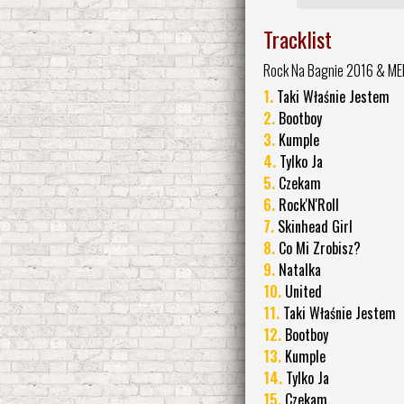
Tracklist
Rock Na Bagnie 2016 & ME
1.
Taki Właśnie Jestem
2.
Bootboy
3.
Kumple
4.
Tylko Ja
5.
Czekam
6.
Rock'N'Roll
7.
Skinhead Girl
8.
Co Mi Zrobisz?
9.
Natalka
10.
United
11.
Taki Właśnie Jestem
12.
Bootboy
13.
Kumple
14.
Tylko Ja
15.
Czekam