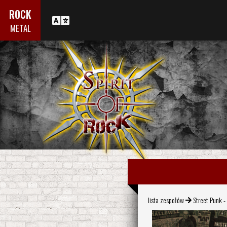
ROCK
METAL
lista zespołów
Street Punk -