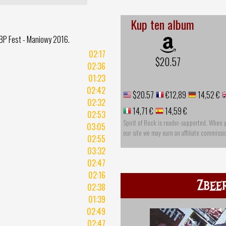
Kup ten album
BP Fest - Maniowy 2016.
02:17
$20.57
02:36
01:23
02:42
$20.57
€12,89
14,52 €
02:32
14,71 €
14,59 €
02:53
Spirit of Rock is reader-supported. When 
03:05
our site we may earn an affiliate commissi
02:55
03:32
02:47
02:16
Zbee
02:38
01:39
02:49
02:47