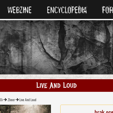
WEBZINE
ENCYCLOPEDIA
FO
Live And Loud
 Oi
Zbeer
Live And Loud
brak oc