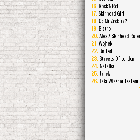
16.
Rock'N'Roll
17.
Skinhead Girl
18.
Co Mi Zrobisz?
19.
Bistro
20.
Alex / Skinhead Rule
21.
Wojtek
22.
United
23.
Streets Of London
24.
Natalka
25.
Janek
26.
Taki Właśnie Jestem