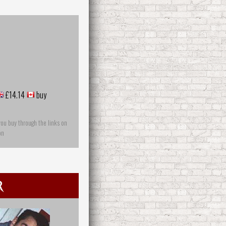
£14.14
buy
you buy through the links on
on
r