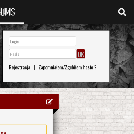
RUMS
Rejestracja
|
Zapomniałem/Zgubiłem hasło ?
eny