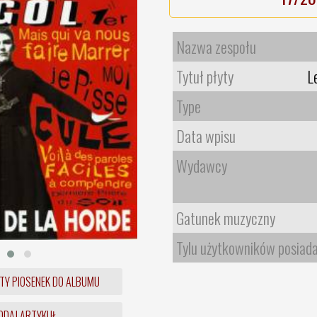
Nazwa zespołu
Tytuł płyty
L
Type
Data wpisu
Wydawcy
Gatunek muzyczny
Tylu użytkowników posiad
TY PIOSENEK DO ALBUMU
DAJ ARTYKUŁ