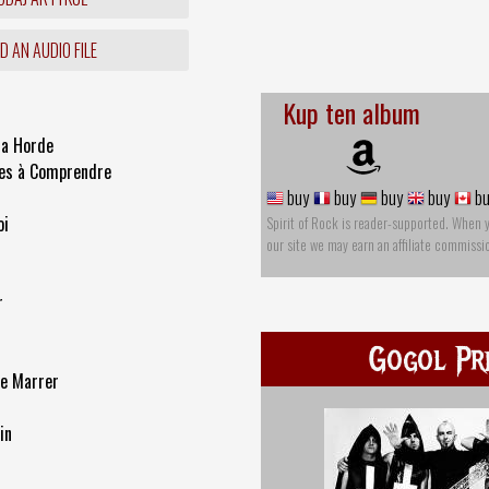
 AN AUDIO FILE
Kup ten album
la Horde
iles à Comprendre
buy
buy
buy
buy
bu
oi
Spirit of Rock is reader-supported. When 
our site we may earn an affiliate commissi
r
Gogol Pr
re Marrer
in