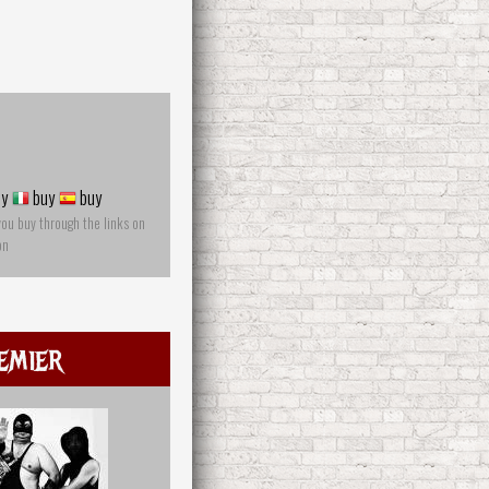
y
buy
buy
you buy through the links on
on
emier