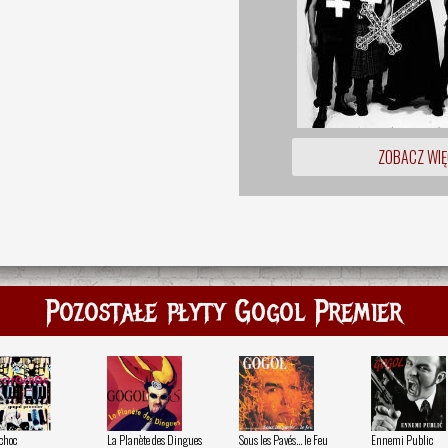
ZOBACZ WIĘ
Pozostałe płyty Gogol Premier
ochoc
La Planète des Dingues
Sous les Pavés... le Feu
Ennemi Public