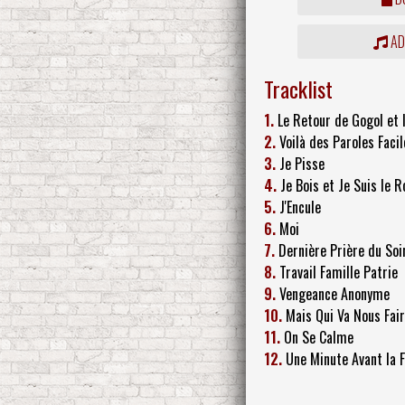
ADD
Tracklist
1.
Le Retour de Gogol et 
2.
Voilà des Paroles Fac
3.
Je Pisse
4.
Je Bois et Je Suis le R
5.
J'Encule
6.
Moi
7.
Dernière Prière du Soi
8.
Travail Famille Patrie
9.
Vengeance Anonyme
10.
Mais Qui Va Nous Fai
11.
On Se Calme
12.
Une Minute Avant la F