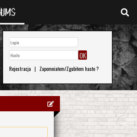
RUMS
Rejestracja
|
Zapomniałem/Zgubiłem hasło ?