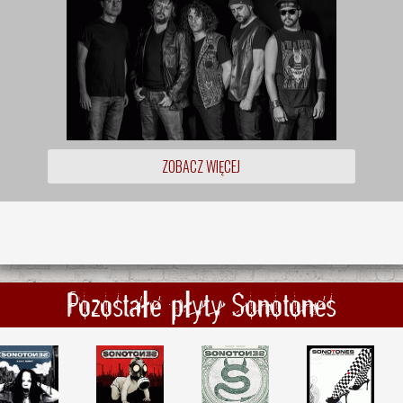
ZOBACZ WIĘCEJ
Pozostałe płyty Sonotones