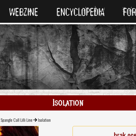
WEBZINE
ENCYCLOPEDIA
FO
Isolation
Spangle Call Lilli Line
Isolation
brak oc