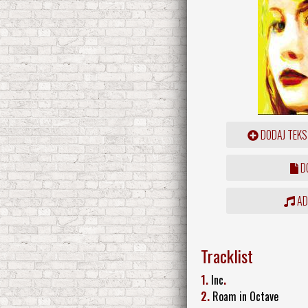
DODAJ TEKS
DO
ADD
Tracklist
1.
Inc
.
2.
Roam in Octave