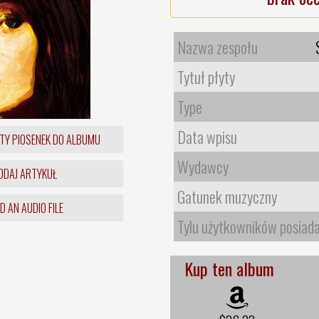
Nazwa zespołu
Tytuł płyty
Type
Data wpisu
TY PIOSENEK DO ALBUMU
Wydawcy
DAJ ARTYKUŁ
Gatunek muzyczny
 AN AUDIO FILE
Tylu użytkowników posiad
Kup ten album