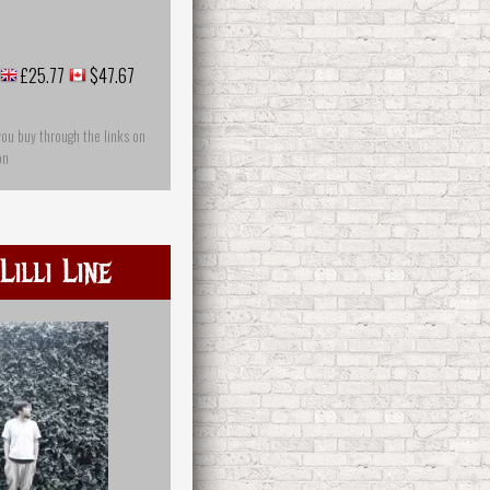
£25.77
$47.67
you buy through the links on
on
Lilli Line