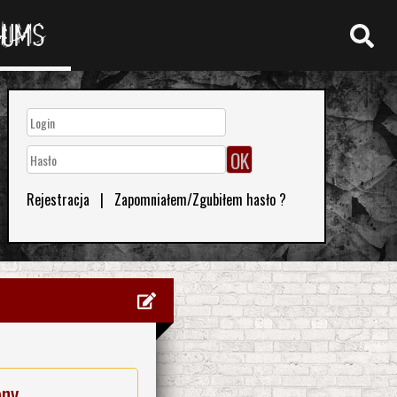
RUMS
Rejestracja
|
Zapomniałem/Zgubiłem hasło ?
eny