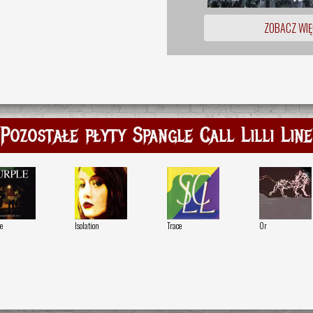
ZOBACZ WIĘ
Pozostałe płyty Spangle Call Lilli Line
e
Isolation
Trace
Or