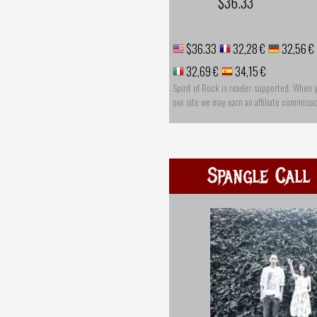
$36.33
$36.33
32,28 €
32,56 €
32,69 €
34,15 €
Spirit of Rock is reader-supported. When 
our site we may earn an affiliate commissi
Spangle Call 