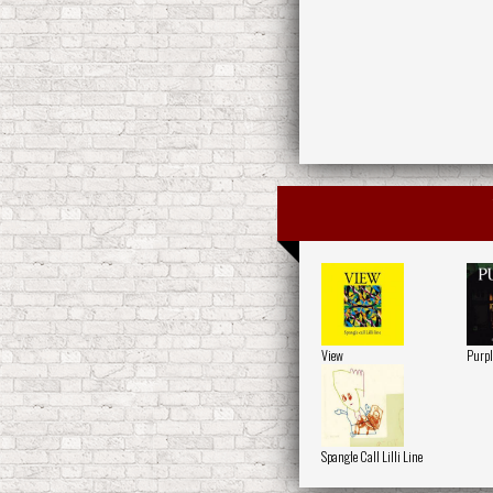
View
Purpl
Spangle Call Lilli Line