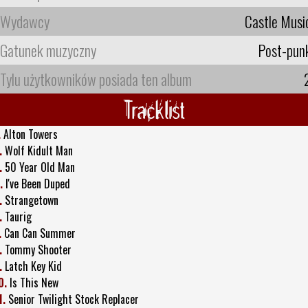
Wydawcy
Castle Musi
Gatunek muzyczny
Post-pun
Tylu użytkowników posiada ten album
Tracklist
.
Alton Towers
.
Wolf Kidult Man
.
50 Year Old Man
.
I've Been Duped
.
Strangetown
.
Taurig
.
Can Can Summer
.
Tommy Shooter
.
Latch Key Kid
0.
Is This New
1.
Senior Twilight Stock Replacer