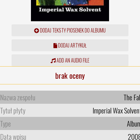
DODAJ TEKSTY PIOSENEK DO ALBUMU
DODAJ ARTYKUŁ
ADD AN AUDIO FILE
brak oceny
Nazwa zespołu
The Fal
Tytuł płyty
Imperial Wax Solven
Type
Albu
Data wpisu
200