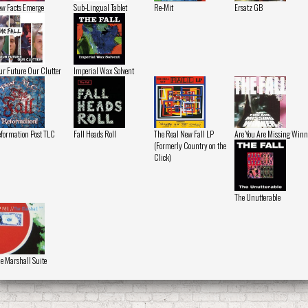
w Facts Emerge
Sub-Lingual Tablet
Re-Mit
Ersatz GB
ur Future Our Clutter
Imperial Wax Solvent
formation Post TLC
Fall Heads Roll
The Real New Fall LP
Are You Are Missing Winn
(Formerly Country on the
Click)
The Unutterable
e Marshall Suite