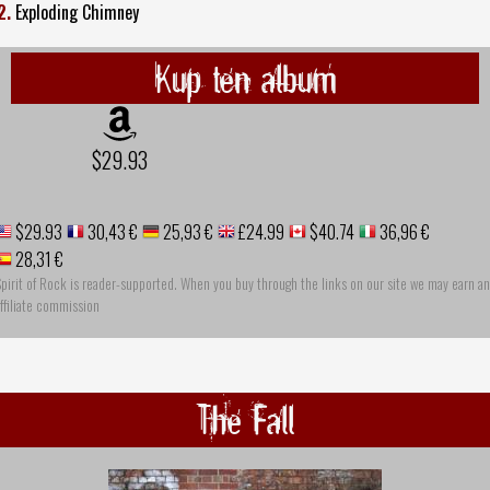
2.
Exploding Chimney
Kup ten album
$29.93
$29.93
30,43 €
25,93 €
£24.99
$40.74
36,96 €
28,31 €
pirit of Rock is reader-supported. When you buy through the links on our site we may earn an
ffiliate commission
The Fall