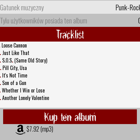
Gatunek muzyczny
Punk-Roc
Tylu użytkowników posiada ten album
Tracklist
.
Loose Cannon
.
Just Like That
.
S.O.S
.
(Same Old Story)
.
Pill City, Usa
.
It's Not Time
.
Son of a Gun
.
Whether I Win or Lose
.
Another Lonely Valentine
Kup ten album
$7.92 (mp3)