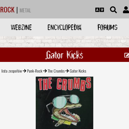
ROCK
|
METAL
WEBZINE
ENCYCLOPEDIA
FORUMS
Gator Kicks
lista zespołów
Punk-Rock
The Crumbs
Gator Kicks