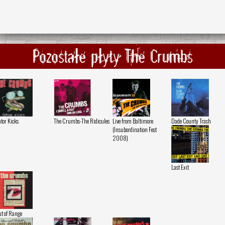
Pozostałe płyty The Crumbs
tor Kicks
The Crumbs-The Ridicules
Live from Baltimore
Dade County Trash
(Insubordination Fest
2008)
Last Exit
t of Range