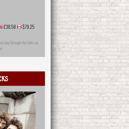
£38.58
$79.25
you buy through the links on
on
cks