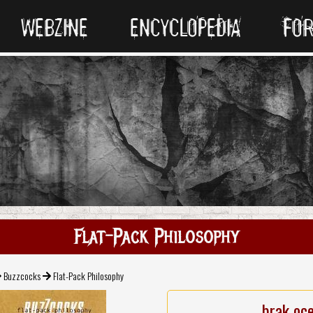
WEBZINE
ENCYCLOPEDIA
FO
Flat-Pack Philosophy
Buzzcocks
Flat-Pack Philosophy
brak oc