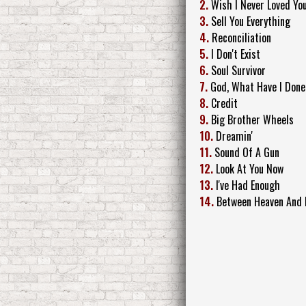
2.
Wish I Never Loved Yo
3.
Sell You Everything
4.
Reconciliation
5.
I Don't Exist
6.
Soul Survivor
7.
God, What Have I Done
8.
Credit
9.
Big Brother Wheels
10.
Dreamin'
11.
Sound Of A Gun
12.
Look At You Now
13.
I've Had Enough
14.
Between Heaven And 