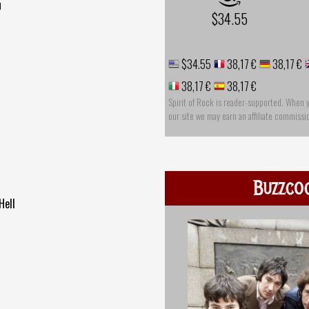
u
$34.55
$34.55
38,17 €
38,17 €
38,17 €
38,17 €
Spirit of Rock is reader-supported. When 
our site we may earn an affiliate commissi
Buzzco
Hell