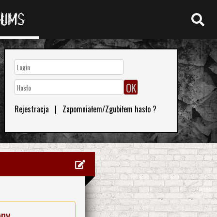
RUMS
Rejestracja
|
Zapomniałem/Zgubiłem hasło ?
eny