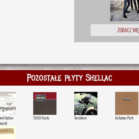
ZOBACZ WIĘ
Pozostałe płyty Shellac
ent Italian
1000 Hurts
Terraform
At Action Park
hound