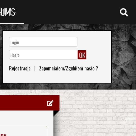
RUMS
Rejestracja
|
Zapomniałem/Zgubiłem hasło ?
eny