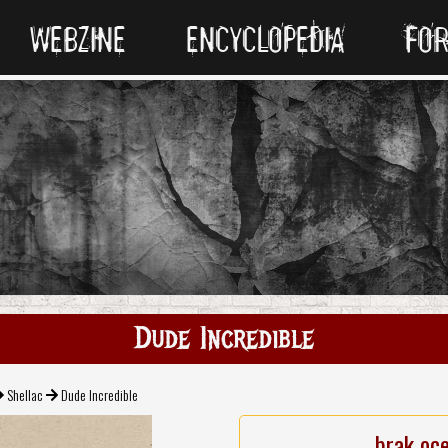
WEBZINE
ENCYCLOPEDIA
FO
Dude Incredible
Shellac
Dude Incredible
brak oc