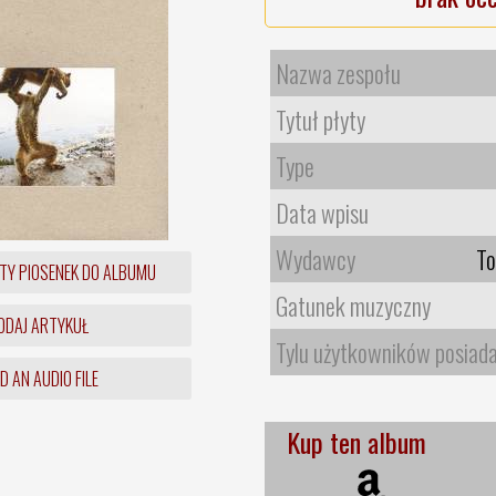
Nazwa zespołu
Tytuł płyty
Type
Data wpisu
Wydawcy
To
TY PIOSENEK DO ALBUMU
Gatunek muzyczny
DAJ ARTYKUŁ
Tylu użytkowników posiad
 AN AUDIO FILE
Kup ten album