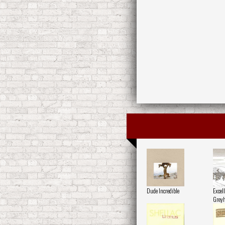
Dude Incredible
Excell
Grey