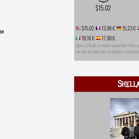
$15.02
$15.02
13,98 €
15,23 €
ne
18,16 €
17,98 €
Spirit of Rock is reader-supported. When 
our site we may earn an affiliate commissi
Shell