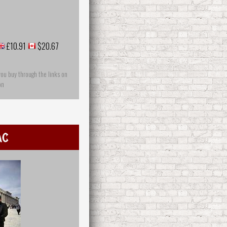
£10.91
$20.67
you buy through the links on
on
ac