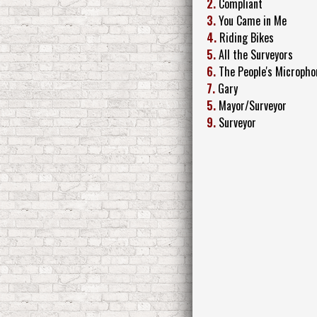
2.
Compliant
3.
You Came in Me
4.
Riding Bikes
5.
All the Surveyors
6.
The People's Micropho
7.
Gary
5.
Mayor/Surveyor
9.
Surveyor