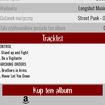
Wydawcy
Longshot Musi
Gatunek muzyczny
Street Punk - O
Tylu użytkowników posiada ten album
Tracklist
ONTROL
.
Stand up and Fight
.
Be a Vigilante
ARCHING ORDERS
.
Brothers in Arms
.
Never Let You Down
Kup ten album