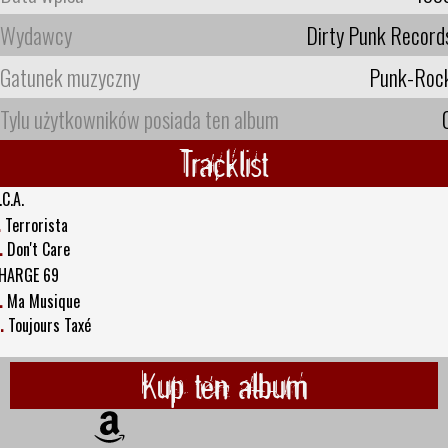
Wydawcy
Dirty Punk Record
Gatunek muzyczny
Punk-Roc
Tylu użytkowników posiada ten album
Tracklist
.C.A.
.
Terrorista
.
Don't Care
HARGE 69
.
Ma Musique
.
Toujours Taxé
Kup ten album