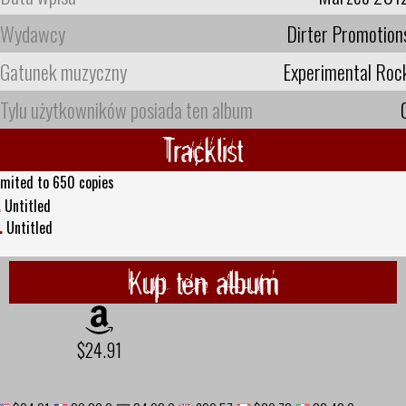
Wydawcy
Dirter Promotion
Gatunek muzyczny
Experimental Roc
Tylu użytkowników posiada ten album
Tracklist
imited to 650 copies
.
Untitled
.
Untitled
Kup ten album
$24.91