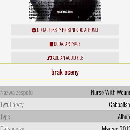
DODAJ TEKSTY PIOSENEK DO ALBUMU
DODAJ ARTYKUŁ
ADD AN AUDIO FILE
brak oceny
Nazwa zespołu
Nurse With Woun
Tytuł płyty
Cabbalis
Type
Albu
Data wpisu
Marzec 201