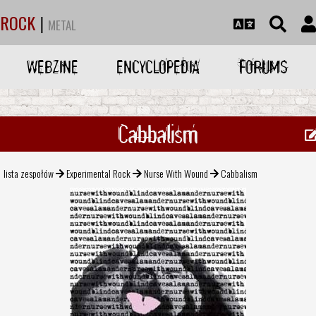
ROCK
|
METAL
WEBZINE
ENCYCLOPEDIA
FORUMS
Cabbalism
lista zespołów
Experimental Rock
Nurse With Wound
Cabbalism