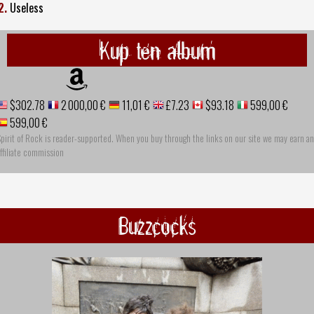
2.
Useless
Kup ten album
$302.78
2 000,00 €
11,01 €
£7.23
$93.18
599,00 €
599,00 €
pirit of Rock is reader-supported. When you buy through the links on our site we may earn an
ffiliate commission
Buzzcocks