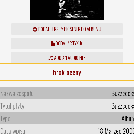
DODAJ TEKSTY PIOSENEK DO ALBUMU
DODAJ ARTYKUŁ
ADD AN AUDIO FILE
brak oceny
Nazwa zespołu
Buzzcock
Tytuł płyty
Buzzcock
Type
Albu
Data wpisu
18 Marzec 200