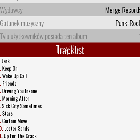
Wydawcy
Merge Record
Gatunek muzyczny
Punk-Roc
Tylu użytkowników posiada ten album
Tracklist
.
Jerk
.
Keep On
.
Wake Up Call
.
Friends
.
Driving You Insane
.
Morning After
.
Sick City Sometimes
.
Stars
.
Certain Move
0.
Lester Sands
1.
Up For The Crack