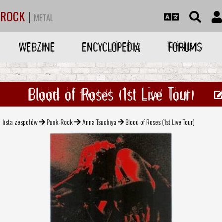
ROCK
|
METAL
WEBZINE
ENCYCLOPEDIA
FORUMS
Blood of Roses (1st Live Tour)
lista zespołów
Punk-Rock
Anna Tsuchiya
Blood of Roses (1st Live Tour)