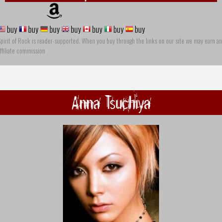
buy
buy
buy
buy
buy
buy
buy
pirit of Rock is reader-supported. When you buy through the links on our site we may earn an
ffiliate commission
Anna Tsuchiya