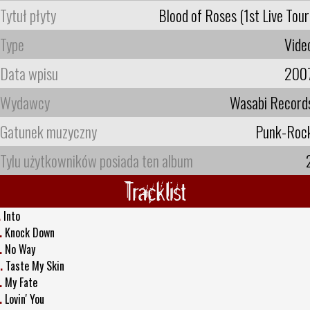
Tytuł płyty
Blood of Roses (1st Live Tour
Type
Vide
Data wpisu
200
Wydawcy
Wasabi Record
Gatunek muzyczny
Punk-Roc
Tylu użytkowników posiada ten album
Tracklist
.
Into
.
Knock Down
.
No Way
.
Taste My Skin
.
My Fate
.
Lovin' You