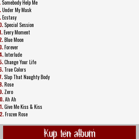
.
Somebody Help Me
.
Under My Mask
.
Ecstasy
0.
Special Session
1.
Every Moment
2.
Blue Moon
3.
Forever
4.
Interlude
5.
Change Your Life
6.
True Colors
7.
Slap That Naughty Body
8.
Rose
9.
Zero
0.
Ah Ah
1.
Give Me Kiss & Kiss
2.
Frozen Rose
Kup ten album