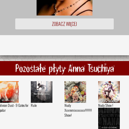
ZOBACZ WIĘCEJ
Pozostałe płyty Anna Tsuchiya
livion Dust - 9 Gates for
Rule
Nudy
Nudy Show !
polar
Xxxremixxxxxxx!!!!!!!!
Show!