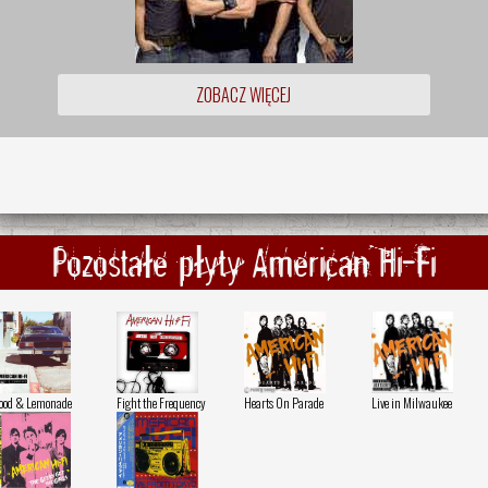
ZOBACZ WIĘCEJ
Pozostałe płyty American Hi-Fi
ood & Lemonade
Fight the Frequency
Hearts On Parade
Live in Milwaukee