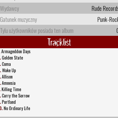
Wydawcy
Rude Record
Gatunek muzyczny
Punk-Roc
Tylu użytkowników posiada ten album
Tracklist
.
Armageddon Days
.
Golden State
.
Coma
.
Wake Up
.
Allison
.
Amnesia
.
Killing Time
.
Carry the Sorrow
.
Portland
0.
No Ordinary Life