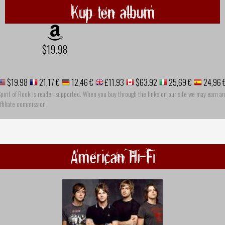
Kup ten album
$19.98
$19.98
21,17 €
12,46 €
£11.93
$63.92
25,69 €
24,96 
pirit of Rock is reader-supported. When you buy through the links on our site we may earn an
ffiliate commission
American Hi-Fi