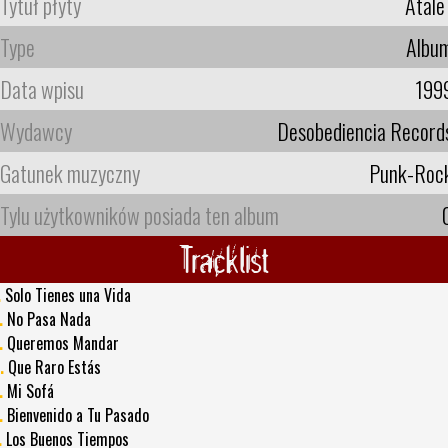
Tytuł płyty
Átale 
Type
Albu
Data wpisu
199
Wydawcy
Desobediencia Record
Gatunek muzyczny
Punk-Roc
Tylu użytkowników posiada ten album
Tracklist
.
Solo Tienes una Vida
.
No Pasa Nada
.
Queremos Mandar
.
Que Raro Estás
.
Mi Sofá
.
Bienvenido a Tu Pasado
.
Los Buenos Tiempos