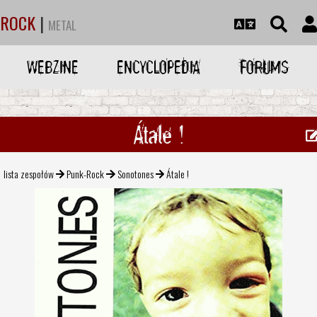
ROCK
|
METAL
WEBZINE
ENCYCLOPEDIA
FORUMS
Átale !
lista zespołów
Punk-Rock
Sonotones
Átale !