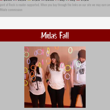
pirit of Rock is reader-supported. When you buy through the links on our site we may earn an
ffiliate commission
Midas Fall