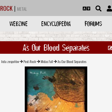
ROCK
|
METAL
WEBZINE
ENCYCLOPEDIA
FORUMS
As Our Blood Separates
lista zespołów
Post-Rock
Midas Fall
As Our Blood Separates