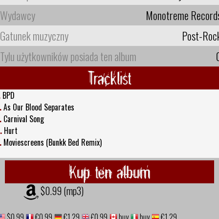
Wydawcy
Monotreme Record
Gatunek muzyczny
Post-Roc
Tylu użytkowników posiada ten album
Tracklist
.
BPD
.
As Our Blood Separates
.
Carnival Song
.
Hurt
.
Moviescreens (Bunkk Bed Remix)
Kup ten album
$0.99 (mp3)
$0.99
€0,99
€1,29
£0.99
buy
buy
€1,29