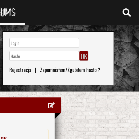
RUMS
Rejestracja
|
Zapomniałem/Zgubiłem hasło ?
eny