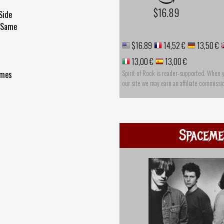
$16.89
Side
e Same
$16.89
14,52 €
13,50 €
13,00 €
13,00 €
Spirit of Rock is reader-supported. When 
imes
our site we may earn an affiliate commissi
Spaceme