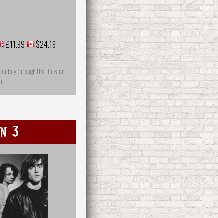
£11.99
$24.19
you buy through the links on
on
n 3