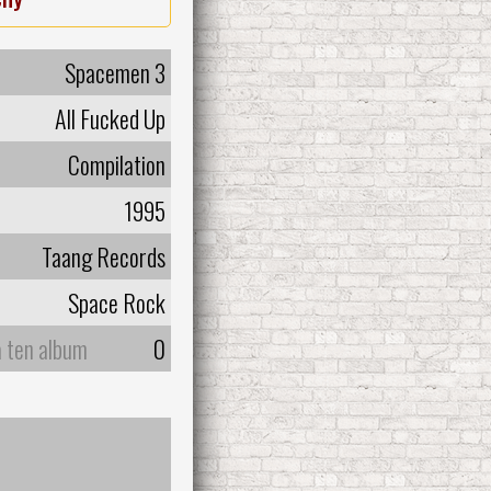
Spacemen 3
All Fucked Up
Compilation
1995
Taang Records
Space Rock
a ten album
0