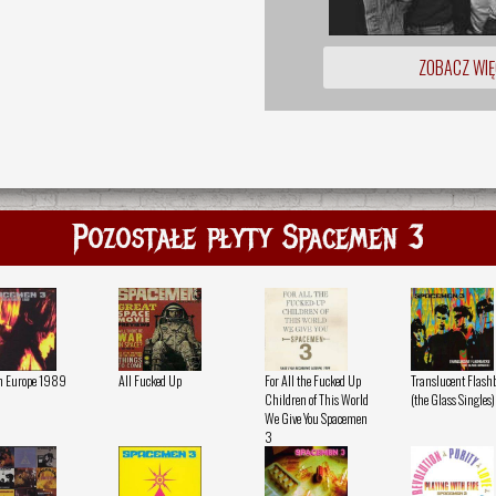
ZOBACZ WIĘ
Pozostałe płyty Spacemen 3
in Europe 1989
All Fucked Up
For All the Fucked Up
Translucent Flash
Children of This World
(the Glass Singles)
We Give You Spacemen
3