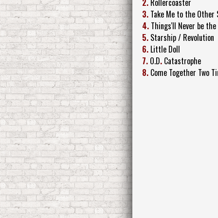
2.
Rollercoaster
3.
Take Me to the Other 
4.
Things'll Never be th
5.
Starship / Revolution
6.
Little Doll
7.
O.D
.
Catastrophe
8.
Come Together Two T