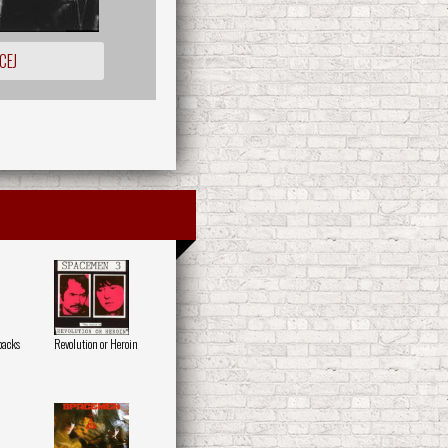
CEJ
backs
Revolution or Heroin