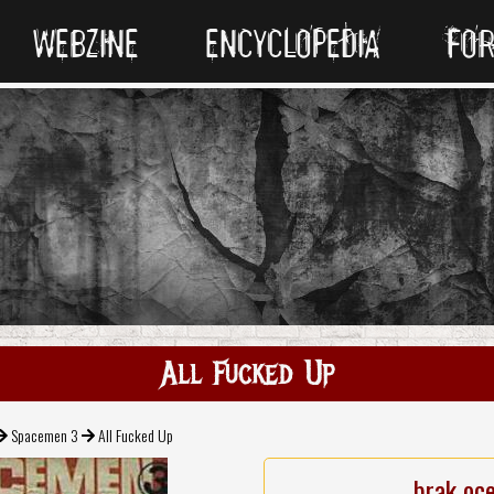
WEBZINE
ENCYCLOPEDIA
FO
All Fucked Up
Spacemen 3
All Fucked Up
brak oc