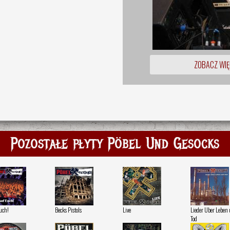
ZOBACZ WIĘ
Pozostałe płyty Pöbel Und Gesocks
uch!
Becks Pistols
Live
Lieder Uber Leben
Tod