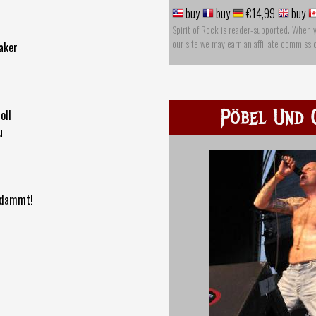
buy
buy
€14,99
buy
Spirit of Rock is reader-supported. When 
our site we may earn an affiliate commissi
aker
Pöbel Und 
oll
u
erdammt!