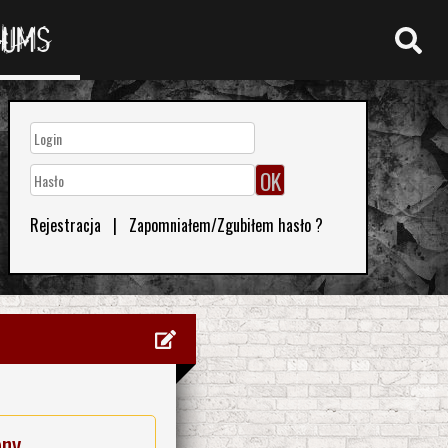
RUMS
Rejestracja
|
Zapomniałem/Zgubiłem hasło ?
eny