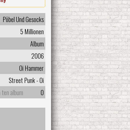
Pöbel Und Gesocks
5 Millionen
Album
2006
Oi Hammer
Street Punk - Oi
a ten album
0