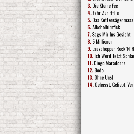
3.
Die Kleine Fee
4.
Fahr Zur H÷lle
5.
Das Kettensägenmass
6.
Alkoholhirnfick
7.
Sags Mir Ins Gesicht
8.
5 Millionen
9.
Lauschepper Rock 'N' R
10.
Ich Werd Jetzt Schla
11.
Diego Maradonna
12.
Bodo
13.
Ohne Uns!
14.
Gehasst, Geliebt, V