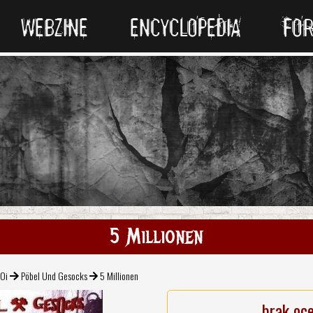
WEBZINE
ENCYCLOPEDIA
FO
5 Millionen
 Oi
Pöbel Und Gesocks
5 Millionen
brak oc