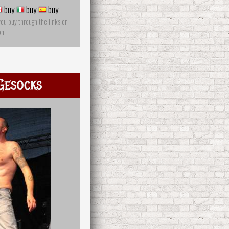
buy
buy
buy
you buy through the links on
on
Gesocks