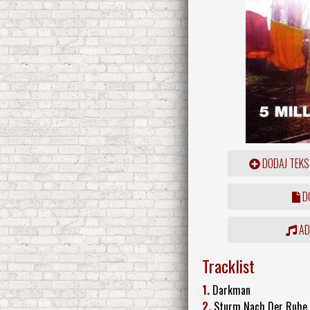
DODAJ TEKS
DO
ADD
Tracklist
1.
Darkman
2.
Sturm Nach Der Ruhe