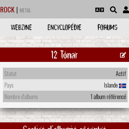
ROCK
|
METAL
WEBZINE
ENCYCLOPÉDIE
FORUMS
12 Tónar
Statut
Actif
Pays
Islande
Nombre d'albums
1 album référencé