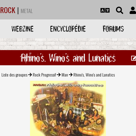
ROCK
|
METAL
WEBZINE
ENCYCLOPÉDIE
FORUMS
Rhino's, Wino's and Lunatics
Liste des groupes
Rock Progressif
Man
Rhino's, Wino's and Lunatics