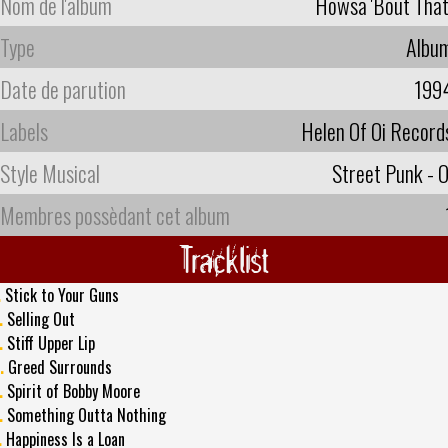
Nom de l'album
Howsa 'Bout That
Type
Albu
Date de parution
199
Labels
Helen Of Oi Record
Style Musical
Street Punk - O
Membres possèdant cet album
Tracklist
.
Stick to Your Guns
.
Selling Out
.
Stiff Upper Lip
.
Greed Surrounds
.
Spirit of Bobby Moore
.
Something Outta Nothing
.
Happiness Is a Loan