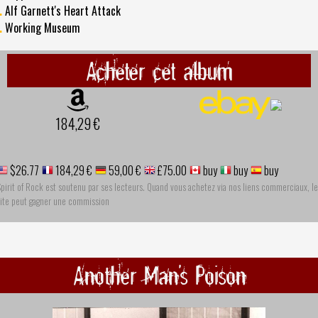
.
Alf Garnett's Heart Attack
.
Working Museum
Acheter cet album
184,29 €
$26.77
184,29 €
59,00 €
£75.00
buy
buy
buy
pirit of Rock est soutenu par ses lecteurs. Quand vous achetez via nos liens commerciaux, le
site peut gagner une commission
Another Man's Poison