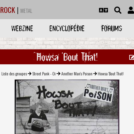
ROCK
|
METAL
WEBZINE
ENCYCLOPÉDIE
FORUMS
Howsa 'Bout That!
Liste des groupes
Street Punk - Oi
Another Man's Poison
Howsa 'Bout That!