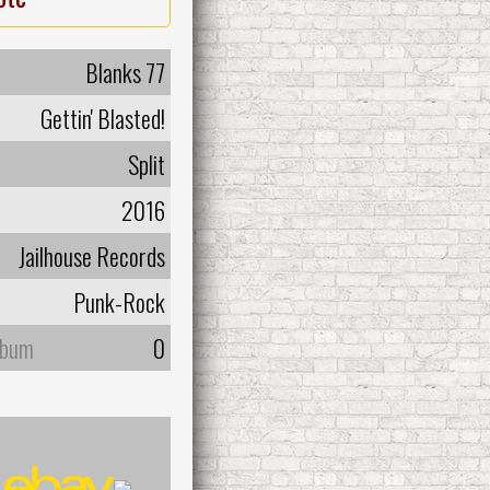
Blanks 77
Gettin' Blasted!
Split
2016
Jailhouse Records
Punk-Rock
lbum
0