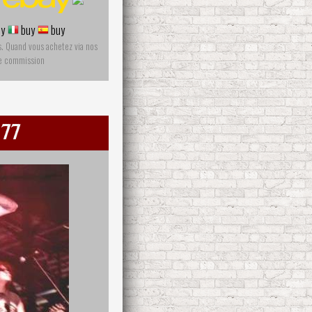
y
buy
buy
s. Quand vous achetez via nos
ne commission
 77