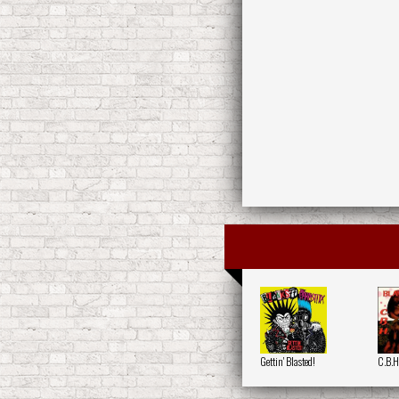
Gettin' Blasted!
C.B.H