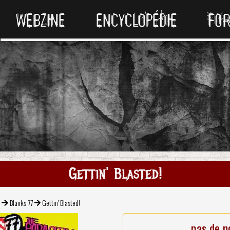
WEBZINE
ENCYCLOPÉDIE
FO
Gettin' Blasted!
k
Blanks 77
Gettin' Blasted!
pas de n