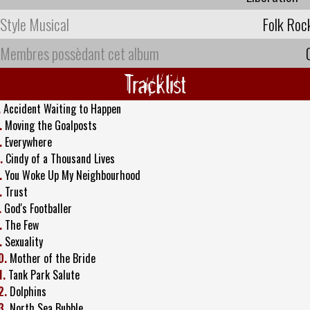
Style Musical
Folk Roc
Membres possèdant cet album
Tracklist
.
Accident Waiting to Happen
.
Moving the Goalposts
.
Everywhere
.
Cindy of a Thousand Lives
.
You Woke Up My Neighbourhood
.
Trust
.
God's Footballer
.
The Few
.
Sexuality
0.
Mother of the Bride
1.
Tank Park Salute
2.
Dolphins
3.
North Sea Bubble