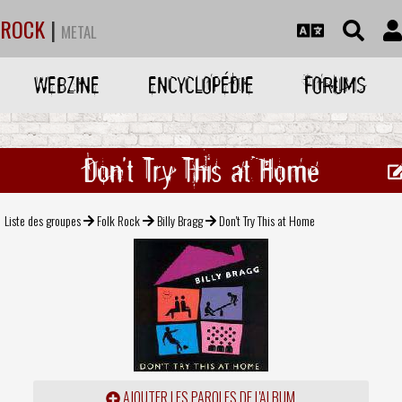
ROCK
|
METAL
WEBZINE
ENCYCLOPÉDIE
FORUMS
Don't Try This at Home
Liste des groupes
Folk Rock
Billy Bragg
Don't Try This at Home
AJOUTER LES PAROLES DE L'ALBUM