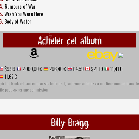
4.
Rumours of War
5.
Wish You Were Here
6.
Body of Water
Acheter cet album
$9.99
2 000,00 €
266,40 €
£4.59
$21.19
11,41 €
11,67 €
pirit of Rock est soutenu par ses lecteurs. Quand vous achetez via nos liens commerciaux, le
site peut gagner une commission
Billy Bragg