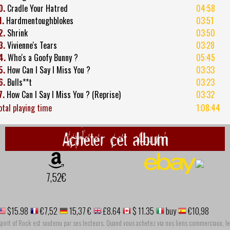
0.
Cradle Your Hatred
04:58
1.
Hardmentoughblokes
03:51
2.
Shrink
03:50
3.
Vivienne's Tears
03:28
4.
Who's a Goofy Bunny ?
05:45
5.
How Can I Say I Miss You ?
03:33
6.
Bulls**t
03:23
7.
How Can I Say I Miss You ? (Reprise)
03:32
otal playing time
1:08:44
Acheter cet album
7,52€
$15.98
€7,52
15,37 €
£8.64
$ 11.35
buy
€10,98
pirit of Rock est soutenu par ses lecteurs. Quand vous achetez via nos liens commerciaux, le