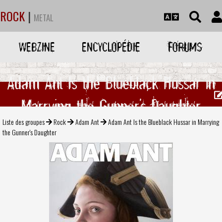
ROCK
|
METAL
WEBZINE
ENCYCLOPÉDIE
FORUMS
Adam Ant Is the Blueblack Hussar in
Marrying the Gunner's Daughter
Liste des groupes
Rock
Adam Ant
Adam Ant Is the Blueblack Hussar in Marrying
the Gunner's Daughter