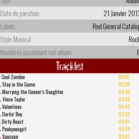
Date de parution
21 Janvier 201
Labels
Red General Catalo
Style Musical
Roc
Membres possèdant cet album
Tracklist
.
Cool Zombie
03:16
.
Stay in the Game
03:38
.
Marrying the Gunner's Daughter
04:36
.
Vince Taylor
03:48
.
Valentines
05:42
.
Darlin' Boy
02:33
.
Dirty Beast
03:41
.
Punkyoungirl
05:29
.
Sausage
03:41