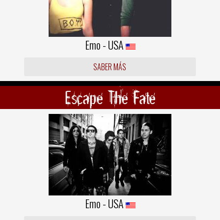
Emo - USA
SABER MÁS
Escape The Fate
Emo - USA