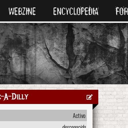
WEBZINE
ENCYCLOPEDIA
FO
c-A-Dilly
Activo
desconocido