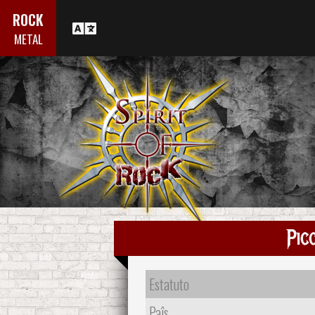
ROCK
METAL
Pic
Estatuto
Paîs