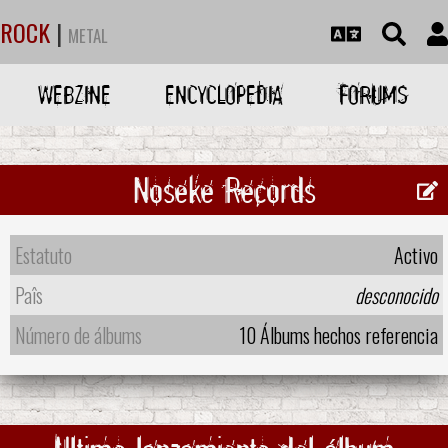
ROCK
|
METAL
WEBZINE
ENCYCLOPEDIA
FORUMS
Noseke Records
Estatuto
Activo
Paîs
desconocido
Número de álbums
10 Álbums hechos referencia