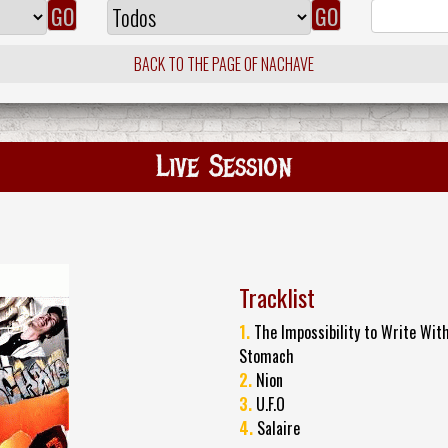
BACK TO THE PAGE OF NACHAVE
Live Session
Tracklist
1.
The Impossibility to Write Wit
Stomach
2.
Nion
3.
U.F.O
4.
Salaire