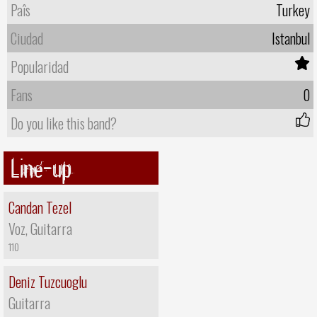
Paîs
Turkey
Ciudad
Istanbul
Popularidad
Fans
0
Do you like this band?
Line-up
Candan Tezel
Voz, Guitarra
110
Deniz Tuzcuoglu
Guitarra