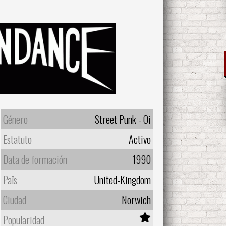
Género
Street Punk - Oi
Estatuto
Activo
Data de formación
1990
Paîs
United-Kingdom
Ciudad
Norwich
Popularidad