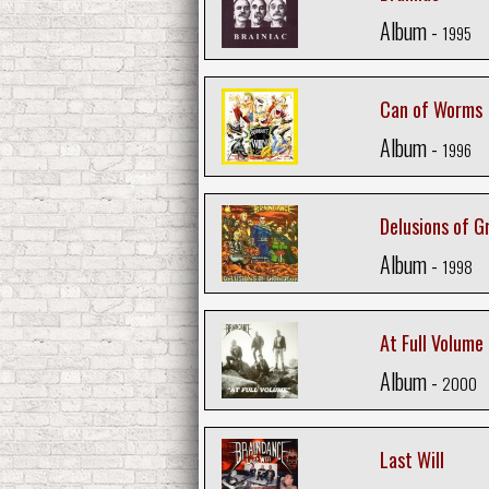
Album -
1995
Can of Worms
Album -
1996
Delusions of G
Album -
1998
At Full Volume
Album -
2000
Last Will