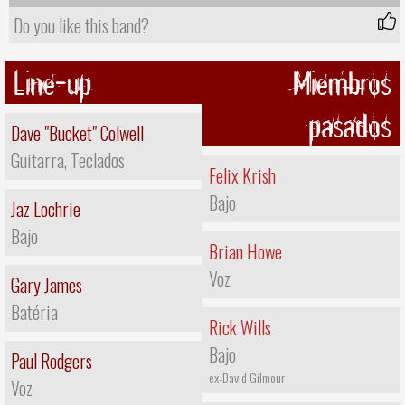
Do you like this band?
Line-up
Miembros
pasados
Dave "Bucket" Colwell
Guitarra, Teclados
Felix Krish
Bajo
Jaz Lochrie
Bajo
Brian Howe
Voz
Gary James
Batéria
Rick Wills
Bajo
Paul Rodgers
ex-David Gilmour
Voz