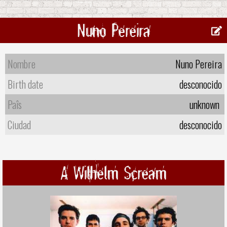
Nuno Pereira
Nombre
Nuno Pereira
Birth date
desconocido
Paîs
unknown
Ciudad
desconocido
A Wilhelm Scream