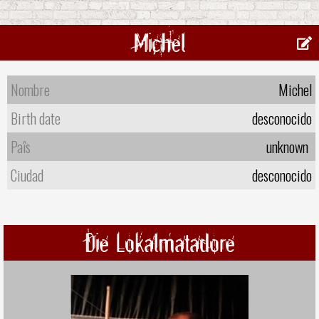
Michel
Nombre
Michel
Birth date
desconocido
Paîs
unknown
Ciudad
desconocido
Die Lokalmatadore