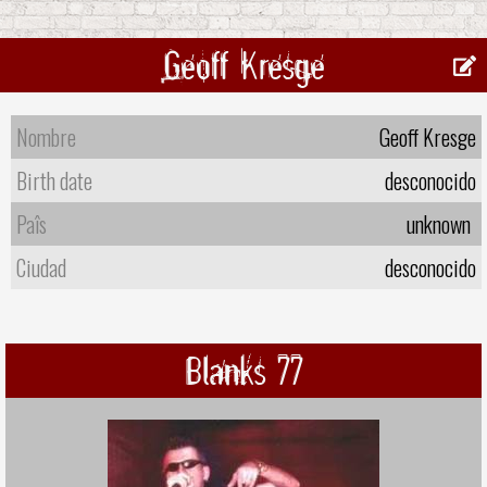
Geoff Kresge
Nombre
Geoff Kresge
Birth date
desconocido
Paîs
unknown
Ciudad
desconocido
Blanks 77