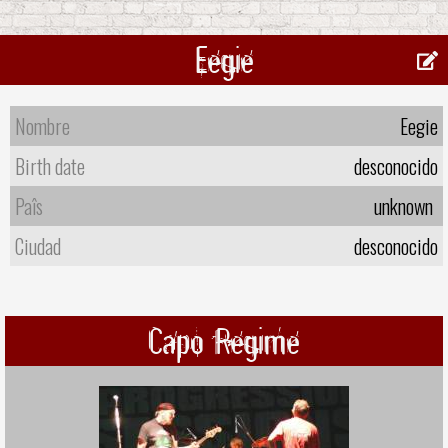
Eegie
Nombre
Eegie
Birth date
desconocido
Paîs
unknown
Ciudad
desconocido
Capo Regime