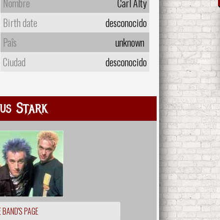
Nombre
Carl Alty
Birth date
desconocido
Paîs
unknown
Ciudad
desconocido
us Stark
 BAND'S PAGE