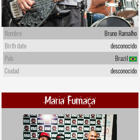
Nombre
Bruno Ramalho
Birth date
desconocido
Paîs
Brazil
Ciudad
desconocido
Maria Fumaça