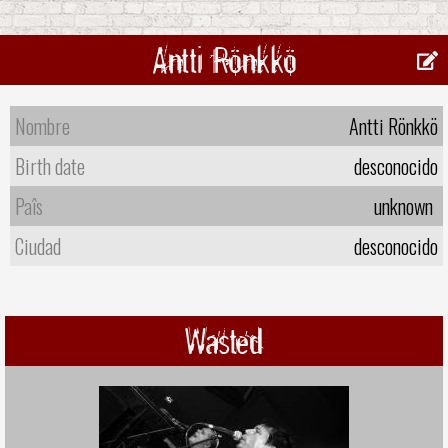
Antti Rönkkö
Nombre
Antti Rönkkö
Birth date
desconocido
Paîs
unknown
Ciudad
desconocido
Wasted