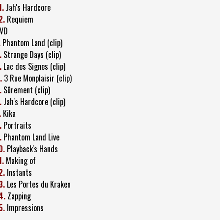
1.
Jah's Hardcore
2.
Requiem
VD
.
Phantom Land (clip)
.
Strange Days (clip)
.
Lac des Signes (clip)
.
3 Rue Monplaisir (clip)
.
Sûrement (clip)
.
Jah's Hardcore (clip)
.
Kika
.
Portraits
.
Phantom Land Live
0.
Playback's Hands
1.
Making of
2.
Instants
3.
Les Portes du Kraken
4.
Zapping
5.
Impressions