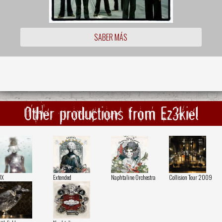
SABER MÁS
Other productions from Ez3kiel
UX
Extended
Naphtaline Orchestra
Collision Tour 2009