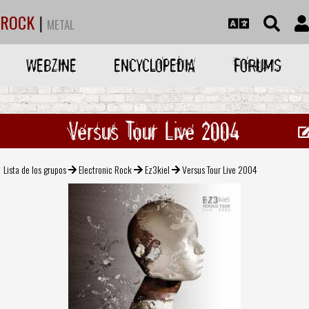
ROCK
|
METAL
WEBZINE
ENCYCLOPEDIA
FORUMS
Versus Tour Live 2004
Lista de los grupos
Electronic Rock
Ez3kiel
Versus Tour Live 2004