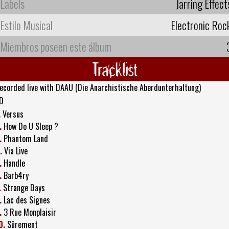
Labels
Jarring Effect
Estilo Musical
Electronic Roc
Miembros poseen este álbum
Tracklist
ecorded live with DAAU (Die Anarchistische Aberdunterhaltung)
D
.
Versus
.
How Do U Sleep ?
.
Phantom Land
.
Via Live
.
Handle
.
Barb4ry
.
Strange Days
.
Lac des Signes
.
3 Rue Monplaisir
0.
Sûrement