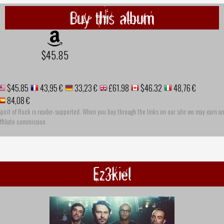
Buy this album
$45.85
$45.85
43,95 €
33,23 €
£61.98
$46.32
48,76 €
84,08 €
pirit of Rock is reader-supported. When you buy through the links on our site we may earn an
ffiliate commission
Ez3kiel