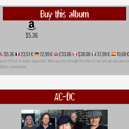
Buy this album
$5.36
$5.36
23,51 €
12,99 €
£33.06
$38.08
37,99 €
10,68 
pirit of Rock is reader-supported. When you buy through the links on our site we may earn an
ffiliate commission
AC-DC