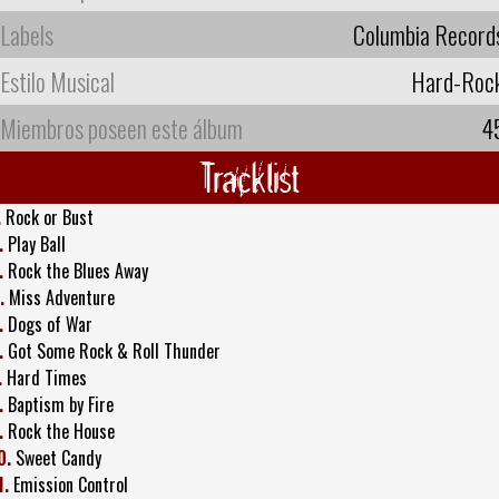
Labels
Columbia Record
Estilo Musical
Hard-Roc
Miembros poseen este álbum
4
Tracklist
.
Rock or Bust
.
Play Ball
.
Rock the Blues Away
.
Miss Adventure
.
Dogs of War
.
Got Some Rock & Roll Thunder
.
Hard Times
.
Baptism by Fire
.
Rock the House
0.
Sweet Candy
1.
Emission Control