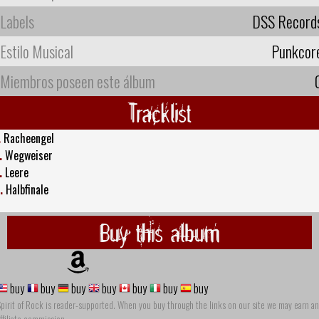
Labels
DSS Record
Estilo Musical
Punkcor
Miembros poseen este álbum
Tracklist
.
Racheengel
.
Wegweiser
.
Leere
.
Halbfinale
Buy this album
buy
buy
buy
buy
buy
buy
buy
pirit of Rock is reader-supported. When you buy through the links on our site we may earn an
ffiliate commission