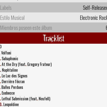
Labels
Self-Release
Estilo Musical
Electronic Roc
Miembros poseen este álbum
Tracklist
D
.
Volfoni
.
Subaphonic
.
At the Dry (feat
.
Gregory Frateur)
.
Naphtaline
.
Le Lac des Signes
.
Derrière l'écran
.
Balles Perdues
.
Exebecce
.
Lethal Submission (feat
.
Nosfell)
0.
Leopoldine