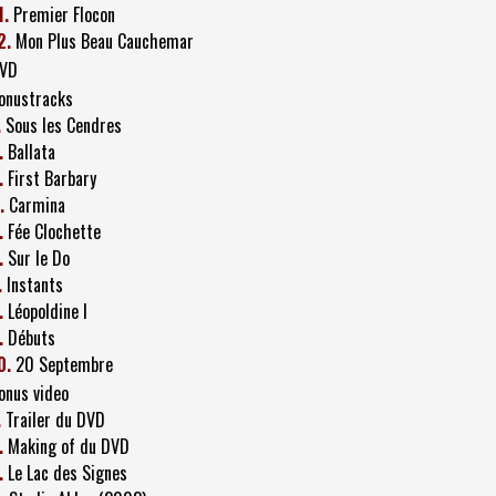
1.
Premier Flocon
2.
Mon Plus Beau Cauchemar
VD
onustracks
.
Sous les Cendres
.
Ballata
.
First Barbary
.
Carmina
.
Fée Clochette
.
Sur le Do
.
Instants
.
Léopoldine I
.
Débuts
0.
20 Septembre
onus video
.
Trailer du DVD
.
Making of du DVD
.
Le Lac des Signes