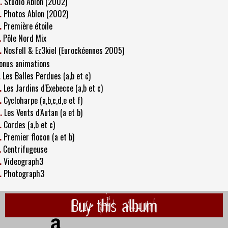
.
Studio Ablon (2002)
.
Photos Ablon (2002)
.
Première étoile
.
Pôle Nord Mix
.
Nosfell & Ez3kiel (Eurockéennes 2005)
onus animations
.
Les Balles Perdues (a,b et c)
.
Les Jardins d'Exebecce (a,b et c)
.
Cycloharpe (a,b,c,d,e et f)
.
Les Vents d'Autan (a et b)
.
Cordes (a,b et c)
.
Premier flocon (a et b)
.
Centrifugeuse
.
Videograph3
.
Photograph3
Buy this album