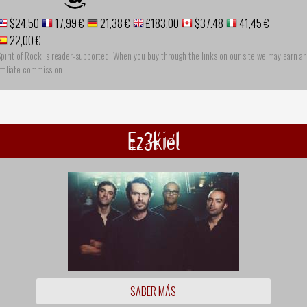
$24.50
17,99 €
21,38 €
£183.00
$37.48
41,45 €
22,00 €
pirit of Rock is reader-supported. When you buy through the links on our site we may earn an
ffiliate commission
Ez3kiel
SABER MÁS