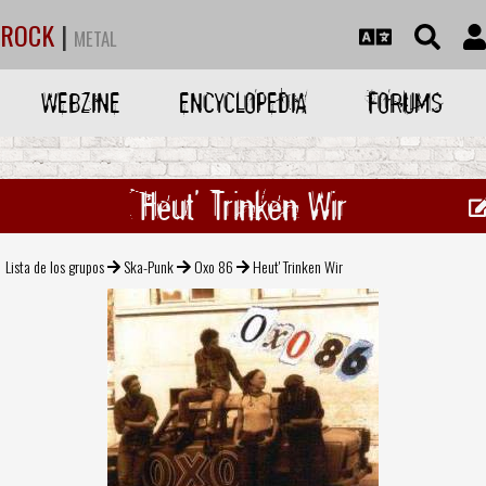
ROCK
|
METAL
WEBZINE
ENCYCLOPEDIA
FORUMS
Heut' Trinken Wir
Lista de los grupos
Ska-Punk
Oxo 86
Heut' Trinken Wir