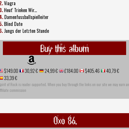
2.
Viagra
3.
Heut' Trinken Wir...
4.
Damenfussballspielleiter
5.
Blind Date
6.
Jungs der Letzten Stunde
Buy this album
$149.00
30,92 €
24,99 €
£184.00
$405.46
40,79 €
33,39 €
pirit of Rock is reader-supported. When you buy through the links on our site we may earn an
ffiliate commission
Oxo 86