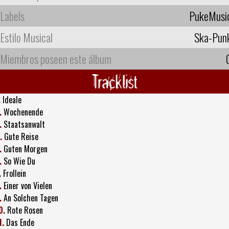
Labels
PukeMusi
Estilo Musical
Ska-Pun
Miembros poseen este álbum
Tracklist
.
Ideale
.
Wochenende
.
Staatsanwalt
.
Gute Reise
.
Guten Morgen
.
So Wie Du
.
Frollein
.
Einer von Vielen
.
An Solchen Tagen
0.
Rote Rosen
1.
Das Ende