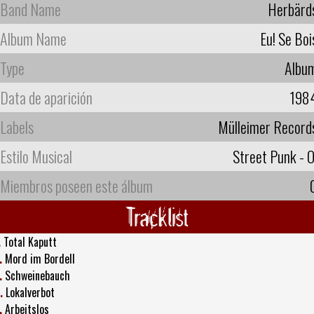
Band Name
Herbärd
Album Name
Eu! Se Boi
Type
Albu
Data de aparición
198
Labels
Mülleimer Record
Estilo Musical
Street Punk - O
Miembros poseen este álbum
Tracklist
.
Total Kaputt
.
Mord im Bordell
.
Schweinebauch
.
Lokalverbot
.
Arbeitslos