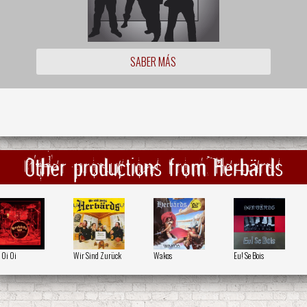
SABER MÁS
Other productions from Herbärds
 Oi Oi
Wir Sind Zurück
Wakos
Eu! Se Bois