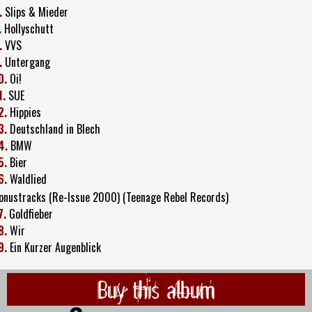
.
Slips & Mieder
.
Hollyschutt
.
VVS
.
Untergang
0.
Oi!
1.
SUE
2.
Hippies
3.
Deutschland in Blech
4.
BMW
5.
Bier
6.
Waldlied
onustracks (Re-Issue 2000) (Teenage Rebel Records)
7.
Goldfieber
8.
Wir
9.
Ein Kurzer Augenblick
Buy this album