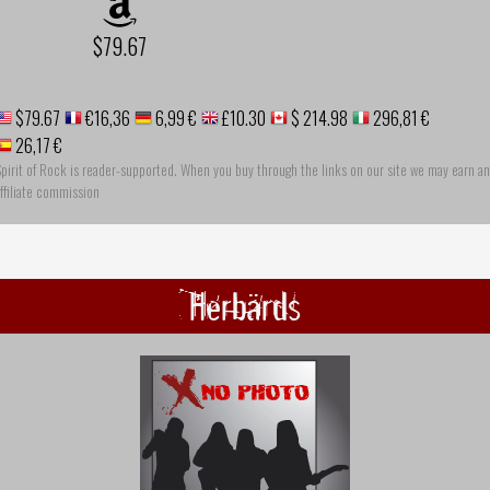
$79.67
$79.67
€16,36
6,99 €
£10.30
$ 214.98
296,81 €
26,17 €
pirit of Rock is reader-supported. When you buy through the links on our site we may earn an
ffiliate commission
Herbärds