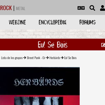
ROCK
|
METAL
WEBZINE
ENCYCLOPEDIA
FORUMS
Eu! Se Bois
Lista de los grupos
Street Punk - Oi
Herbärds
Eu! Se Bois