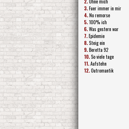
2.
Ohne mich
3.
Fuer immer in mir
4.
No remorse
5.
100% ich
6.
Was gestern war
7.
Epidemie
8.
Steig ein
9.
Beretta 92
10.
So viele tage
11.
Aufstehn
12.
Outromantik