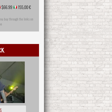
$66.99
155,00 €
you buy through the links on
on
ck
S