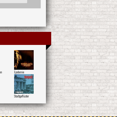
en
Epidemie
Stadtgeflüster