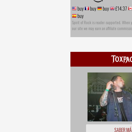
buy
buy
buy
£14.37
buy
Spirit of Rock is reader-supported. When 
our site we may earn an affiliate commissi
Toxpa
SABER MÁ