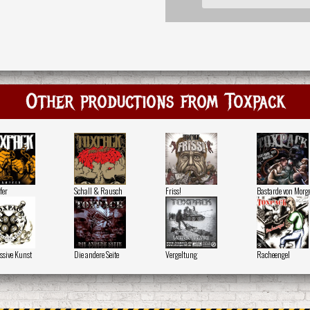
Other productions from Toxpack
fer
Schall & Rausch
Friss!
Bastarde von Morg
ssive Kunst
Die andere Seite
Vergeltung
Racheengel