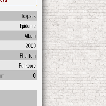
Toxpack
Epidemie
Album
2009
Phantom
Punkcore
bum
0