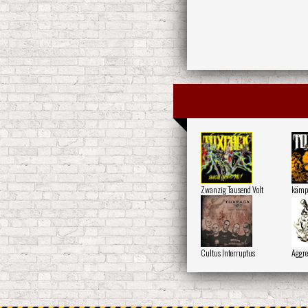
Zwanzig Tausend Volt
kämp
Cultus Interruptus
Aggre