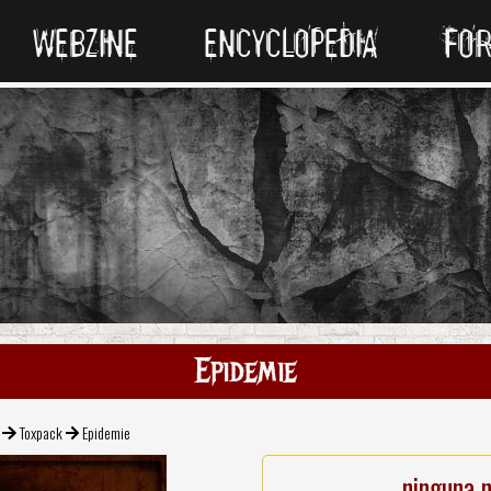
WEBZINE
ENCYCLOPEDIA
FO
Epidemie
Toxpack
Epidemie
ninguna 