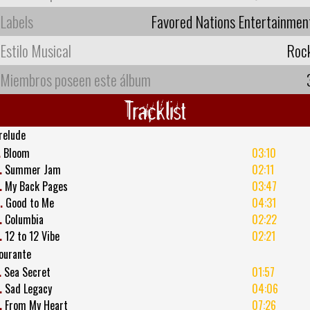
Labels
Favored Nations Entertainmen
Estilo Musical
Roc
Miembros poseen este álbum
Tracklist
relude
.
Bloom
03:10
.
Summer Jam
02:11
.
My Back Pages
03:47
.
Good to Me
04:31
.
Columbia
02:22
.
12 to 12 Vibe
02:21
ourante
.
Sea Secret
01:57
.
Sad Legacy
04:06
.
From My Heart
07:26