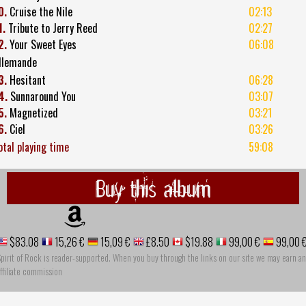
0.
Cruise the Nile
02:13
1.
Tribute to Jerry Reed
02:27
2.
Your Sweet Eyes
06:08
llemande
3.
Hesitant
06:28
4.
Sunnaround You
03:07
5.
Magnetized
03:21
6.
Ciel
03:26
otal playing time
59:08
Buy this album
$83.08
15,26 €
15,09 €
£8.50
$19.88
99,00 €
99,00 
pirit of Rock is reader-supported. When you buy through the links on our site we may earn an
ffiliate commission