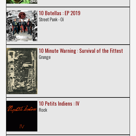
10 Botellas : EP 2019
Street Punk - Oi
10 Minute Warning : Survival of the Fittest
Grunge
10 Petits Indiens : IV
Rock